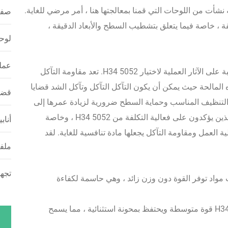
ه نشأت من اللوحات التي قمنا بمعالجتها هنا ، أمر مرضي للغاية.
صفائ
، خاصة فيما يتعلق بتشطيب السطح والأبعاد الدقيقة ،
لوحا
عملي
إلى جانب المواصفات الفنية ، اكتسبت أيضًا نظرة ثاقبة على الآثار العملية لاختيار 5052 H34. تعد مقاومة التآكل
اه المالحة حيث يمكن أن يكون التآكل التآكل وتآكل الشد قضايا
قضبا
نة. التنظيف المناسب وحماية السطح ضرورية لزيادة عمرها إلى
الحد الأقصى. نتفاعل بشكل متكرر مع بناة القوارب الذين يؤكدون على فعالية التكلفة من 5052 H34 ، وخاصة
أناب
ة العمل ومقاومة التآكل يجعلها مادة تنافسية للغاية. لقد
ملفا
تجهي
مواد توفر القوة دون وزن زائد ، وهي حاسمة لكفاءة
يعطي مزاج H34 قوة متوسطة ويحتفظ بمحونة استثنائية ، مما يسمح