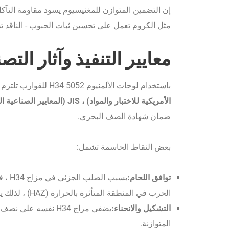
إن التضمين المتوازن للمغنيسيوم يسود مقاومة التآك
مثل الكروم تعمل على تحسين ثبات الحبوب - الناقد ت
معايير التنفيذ وآثار التصن
باستخدام لوحات الألمنيوم 5052 H34 للقوارب تلتزم بمعايير المواد البحرية الرئيسية التي وضعتها
الأمريكية للاختبار والمواد) ، JIS (المعايير الصناعية اليابانية) ، و ABS (المكتب الأمريكي للشحن)
ضمان شهادة الصف البحري.
بعض النقاط الحاسمة تشمل:
توافق اللحام:
الحرب في المنطقة المتأثرة بالحرارة (HAZ) ، لذلك يبقى التحكم في التهدئة أثناء التصنيع.
التشكيل والانحناء:
يضفي مزاج H34 نفسه 
المتوازنة.