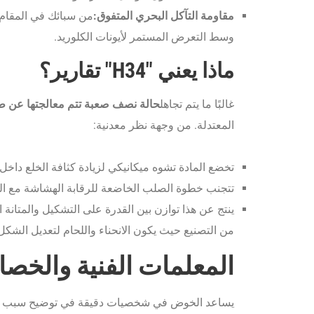
مقاومة التآكل البحري المتفوق:
وسط التعرض المستمر لأيونات الكلوريد.
ماذا يعني "H34" تقارير؟
غالبًا ما يتم تجاهل
حالة نصف صعبة تتم معالجتها عن طري
المعتدلة. من وجهة نظر معدنية:
تخضع المادة تشوه ميكانيكي لزيادة كثافة الخلع داخل ب
تتجنب خطوة الصلب الخاضعة للرقابة الهشاشة مع ال
ينتج عن هذا توازن بين القدرة على التشكيل والمتانة ا
من التصنيع حيث يكون الانحناء واللحام لتعديل الشكل 
المعلمات الفنية والخصا
يساعد الخوض في شخصيات دقيقة في توضيح سبب تقدير 5052 H34 في السياقات ا