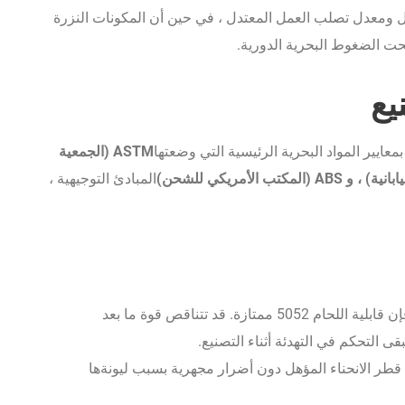
ل ومعدل تصلب العمل المعتدل ، في حين أن المكونات النزرة
حت الضغوط البحرية الدورية.
يع
ASTM (الجمعية
المبادئ التوجيهية ،
بسبب الصلب الجزئي في مزاج H34 ، فإن قابلية اللحام 5052 ممتازة. قد تتناقص قوة ما بعد
على نصف قطر الانحناء المؤهل دون أضرار مجهرية بسبب ليونةها