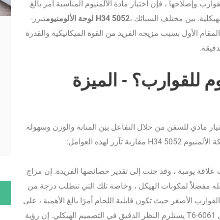
قوارب وإصلاحها ، فإن اختيار مادة الألمنيوم المناسبة أمر بالغ
لهيكلية. بين مختلف السبائك ،
5052 H34 لوحة الألومنيوم
تبرز-
ام الأول بسبب مزيجه الفريد من القوة الميكانيكية والقدرة
قيقة.
H الألومنيوم للقوارب؟ - الميزة
ر
ار مادي للسفن من خلال التفاعل بين المتانة والوزن وسهولة
تآزر لهذه العوامل:
لألمنيوم 5052 H34 لبناء القوارب علاقة يومية ، وقد جئت إلى تقدير خصائصها الفريدة. إن مزاج
، يجعله مفضلاً لمكونات الهيكل ، وخاصة تلك التي تتطلب درجة من
 القوارب الأصغر حيث تكون قابلية اللحام أمرًا بالغ الأهمية ، على
الرغم من أن القوة المنخفضة قليلاً مقارنة بشيء مثل 6061-T6 يستلزم النظر الدقيق في التصميم الهيكلي. إن رؤية