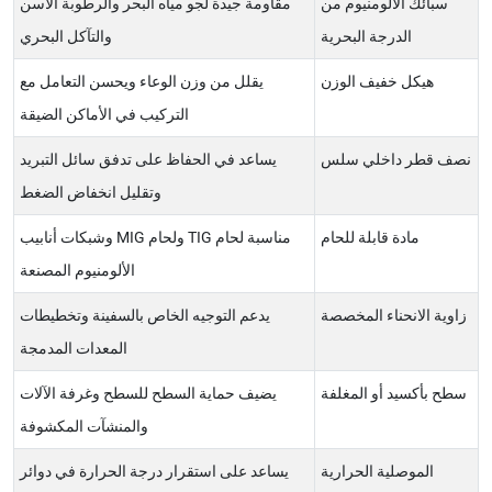
سبائك الألومنيوم من
مقاومة جيدة لجو مياه البحر والرطوبة الآسن
الدرجة البحرية
والتآكل البحري
هيكل خفيف الوزن
يقلل من وزن الوعاء ويحسن التعامل مع
التركيب في الأماكن الضيقة
نصف قطر داخلي سلس
يساعد في الحفاظ على تدفق سائل التبريد
وتقليل انخفاض الضغط
مادة قابلة للحام
مناسبة لحام TIG ولحام MIG وشبكات أنابيب
الألومنيوم المصنعة
زاوية الانحناء المخصصة
يدعم التوجيه الخاص بالسفينة وتخطيطات
المعدات المدمجة
سطح بأكسيد أو المغلفة
يضيف حماية السطح للسطح وغرفة الآلات
والمنشآت المكشوفة
الموصلية الحرارية
يساعد على استقرار درجة الحرارة في دوائر