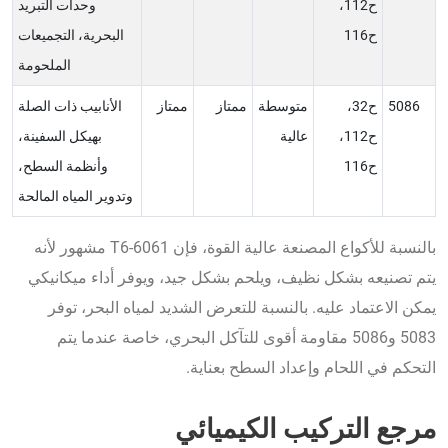
ح112،
وحدات التبريد
ح116
البحرية، التجميعات
الملحومة
5086
ح32،
متوسطة
ممتاز
ممتاز
الأنابيب ذات الصلة
ح112،
عالية
بهيكل السفينة،
ح116
وأنظمة السطح،
وتدوير المياه المالحة
بالنسبة للأكواع المصنعة عالية القوة، فإن 6061-T6 مشهور لأنه
يتم تصنيعه بشكل نظيف، ويلحم بشكل جيد، ويوفر أداء ميكانيكي
يمكن الاعتماد عليه. بالنسبة للتعرض الشديد لمياه البحر، توفر
5083 و5086 مقاومة أقوى للتآكل البحري، خاصة عندما يتم
التحكم في اللحام وإعداد السطح بعناية.
مرجع التركيب الكيميائي