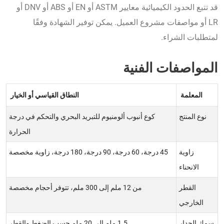
قد تتبع الحدود الكيميائية معايير ASTM أو EN أو ABS أو DNV أو
LR أو مواصفات مشروع العميل. يمكن توفير الشهادة وفقًا
لمتطلبات الشراء.
المواصفات الفنية
المعلمة
النطاق القياسي أو الخيار
نوع المنتج
كوع أنبوب ألومنيوم للتبريد البحري والتحكم في درجة
الحرارة
زاوية
45 درجة، 60 درجة، 90 درجة، 180 درجة، زاوية مخصصة
الانحناء
القطر
من 12 ملم إلى 300 ملم، تتوفر أحجام مخصصة
الخارجي
سمك الجدار
1.5 ملم إلى 20 ملم حسب الضغط والقطر