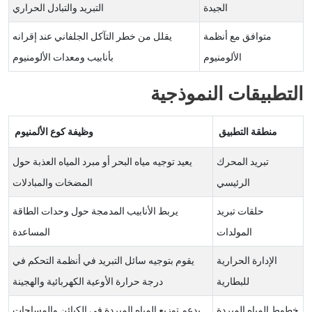
الجيدة
التبريد والتبادل الحراري
متوافق مع أنظمة
يقلل من خطر التآكل الجلفاني عند إقرانه
الألومنيوم
بأنابيب ومعدات الألومنيوم
التطبيقات النموذجية
منطقة التطبيق
وظيفة كوع الألمنيوم
تبريد المحرك
يعيد توجيه مياه البحر أو مبرد المياه العذبة حول
الرئيسي
المضخات والمبادلات
حلقات تبريد
يربط الأنابيب المدمجة حول وحدات الطاقة
المولدات
المساعدة
الإدارة الحرارية
يقوم بتوجيه سائل التبريد في أنظمة التحكم في
للبطارية
درجة حرارة الأوعية الكهربائية والهجينة
خطوط المياه المبردة
يدعم توزيع المياه المبردة في الكبائن والمساحات