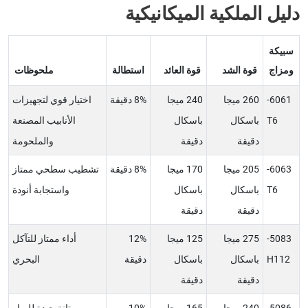
دليل الملكية الميكانيكية
سبيكة
ومزاج
قوة الشد
قوة العائد
استطالة
ملحوظات
6061-
260 ميجا
240 ميجا
8% دقيقة
اختيار قوي لتجهيزات
T6
باسكال
باسكال
الأنابيب المصنعة
دقيقة
دقيقة
والملحومة
6063-
205 ميجا
170 ميجا
8% دقيقة
تشطيب سطحي ممتاز
T6
باسكال
باسكال
واستجابة أنودة
دقيقة
دقيقة
5083-
275 ميجا
125 ميجا
12%
أداء ممتاز للتآكل
H112
باسكال
باسكال
دقيقة
البحري
دقيقة
دقيقة
5086-
240 ميجا
165 ميجا
10%
متانة جيدة للمياه