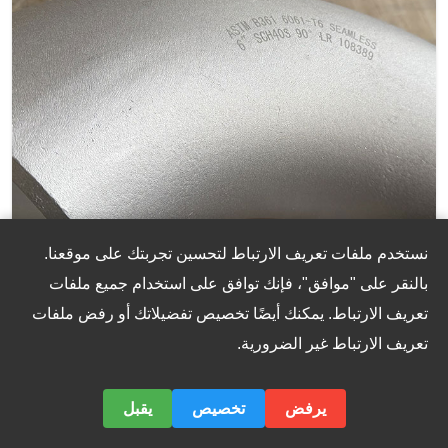
نستخدم ملفات تعريف الارتباط لتحسين تجربتك على موقعنا.
6061-T6 90 درجة من الأنبوب الألمنيوم البحري
بالنقر على "موافق"، فإنك توافق على استخدام جميع ملفات
تم تصنيع هذا الكوع من سبيكة الألومنيوم الممتازة 6061-
تعريف الارتباط. يمكنك أيضًا تخصيص تفضيلاتك أو رفض ملفات
T6 من الدرجة البحرية ، وتم تصميم هذا الكوع لتوفير
تعريف الارتباط غير الضرورية.
تغييرات في اتجاه الأنابيب الموثوقة والفعالة داخل بناء
السفن ، والمنصات البحرية ، وأنظمة البنية التحتية البحرية.
يرفض
تخصيص
يقبل
عرض التفاصيل