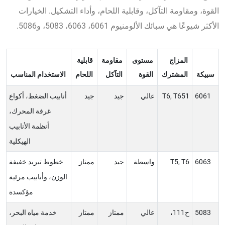
القوة، ومقاومة التآكل، وقابلية اللحام، وأداء التشكيل. الخيارات
الأكثر شيوعًا هي سبائك الألومنيوم 6061، 6063، 5083، و5086.
المزاج
مستوى
مقاومة
قابلية
سبيكة
المشترك
القوة
التآكل
اللحام
الاستخدام المناسب
6061
T6, T651
عالي
جيد
جيد
أنابيب الضغط، أكواع
غرفة المحرك،
أنظمة الأنابيب
الهيكلية
6063
T5, T6
واسطة
جيد
ممتاز
خطوط تبريد خفيفة
الوزن، وأنابيب مرئية
مؤكسدة
5083
ح111،
عالي
ممتاز
ممتاز
خدمة مياه البحر،