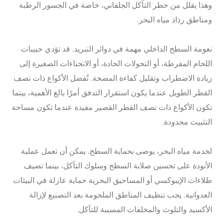
وهذا يقلل من خطر التآكل الجلفاني، خاصة في الجسور الرطبة
ومناطق رذاذ مياه البحر.
نعومة السطح الداخلي مهمة في دوائر التبريد. قد تؤدي حبيبات
اللحام المفرطة، أو التحولات الحادة، أو الانحناءات الصغيرة إلى
زيادة الاضطراب وتقليل كفاءة المضخة. تُفضل الأكواع ذات نصف
القطر الطويل عندما يكون استقرار التدفق أمرًا بالغ الأهمية، بينما
تكون الأكواع ذات نصف القطر القصير مفيدة عندما تكون مساحة
التثبيت محدودة.
لخدمة مياه البحر، يوصى بحماية السطح. يمكن أن تعمل عملية
الأنودة على تحسين صلابة السطح وسلوك التآكل، بينما تضيف
طلاءات الإيبوكسي أو المساحيق البحرية حماية عازلة في البيئات
العدوانية. يجب تنظيف المناطق الملحومة بعد التصنيع لإزالة
الأكسيد والتلوث والمخلفات المسببة للتآكل.