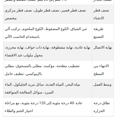
نصف قطر
نصف قطر قصير، نصف قطر طويل، نصف قطر مركزي
الانحناء
مخصص
طريقة
ثني الشياق، الكوع المضغوط، الكوع الملحوم، تركيب آلي
التصنيع
باستخدام الحاسب الآلي
نهاية الاتصال
نهاية عادية، نهاية مشطوفة، نهاية ذات حواف، نهاية محززة،
محول ملولب عند الاقتضاء
الانتهاء من
تشطيب مطحنة، مؤكسد، مطلي بالمسحوق، مطلي
السطح
بالإيبوكسي، تنظيف خامل
وسط العمل
مياه البحر، المياه العذبة، سائل تبريد الجليكول، الماء
المبرد، سوائل المعالجة المتوافقة
نطاق درجة
عادة -40 درجة مئوية إلى 120 درجة مئوية، مع مراعاة
الحرارة
اختيار الختم والطلاء