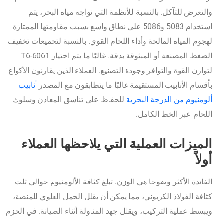
والتعرض للتآكل. بالنسبة للأنظمة التي تواجه مياه البحر، يتم
استخدام 5083 و5086 على نطاق واسع بسبب مقاومتها الممتازة
لهجوم المياه المالحة وأداء اللحام القوي. بالنسبة لتجميعات تخفيف
الضغط المصنعة أو المبثوقة بدقة، غالبًا ما يتم اختيار 6061-T6
لتوازن القوة والتوافر وجودة التصنيع. العملاء الذين يقارنون الأكواع
بأقسام الأنابيب المستقيمة غالبًا ما يتطابقون مع المصدر
أنابيب
ألومنيوم من الدرجة البحرية
للحفاظ على تناسق المعادن وسلوك
اللحام عبر الخط الكامل.
الميزات العملية التي يلاحظها العملاء
أولاً
الفائدة الأكثر وضوحا هي الوزن. تبلغ كثافة الألومنيوم حوالي ثلث
كثافة الفولاذ الكربوني، مما يمكن أن يقلل الحمل العلوي للمنصة،
ويبسط عملية التركيب، ويقلل جهد المناولة أثناء الصيانة. في الحزم