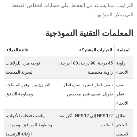
التركيب، مما يساعد في الحفاظ على حسابات انخفاض الضغط
التي يمكن التنبؤ بها.
المعلمات التقنية النموذجية
المعلمة
الخيارات المشتركة
فائدة العملاء
زاوية
45 درجة، 90 درجة، 180 درجة،
توجيه مرن للزلاقات
الانحناء
زاوية مخصصة
البحرية المدمجة
نصف
نصف قطر قصير، نصف قطر
التوازن بين توفير المساحة
قطر
طويل، نصف قطر مخصص
ومقاومة التدفق
الانحناء
نطاق
NPS 1/2 إلى NPS 12، أكبر عند
يناسب فتحات الأدوات،
الحجم
الطلب
وخطوط المرافق، وممرات
الاسمي
الإغاثة الرئيسية