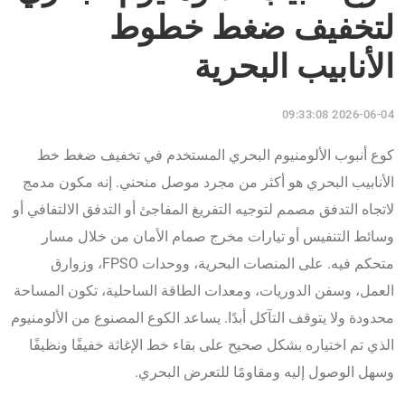
لتخفيف ضغط خطوط
الأنابيب البحرية
2026-06-04 09:33:08
كوع أنبوب الألومنيوم البحري المستخدم في تخفيف ضغط خط
الأنابيب البحري هو أكثر من مجرد موصل منحني. إنه مكون مدمج
لاتجاه التدفق مصمم لتوجيه التفريغ المفاجئ أو التدفق الالتفافي أو
وسائط التنفيس أو تيارات مخرج صمام الأمان من خلال مسار
متحكم فيه. على المنصات البحرية، ووحدات FPSO، وزوارق
العمل، وسفن الدوريات، ومعدات الطاقة الساحلية، تكون المساحة
محدودة ولا يتوقف التآكل أبدًا. يساعد الكوع المصنوع من الألومنيوم
الذي تم اختياره بشكل صحيح على بقاء خط الإغاثة خفيفًا ونظيفًا
وسهل الوصول إليه ومقاومًا للتعرض البحري.