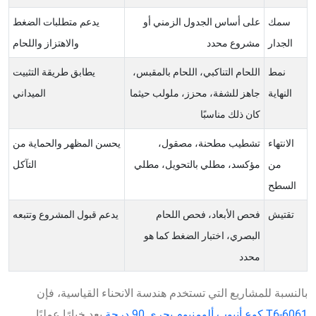
سمك
على أساس الجدول الزمني أو
يدعم متطلبات الضغط
الجدار
مشروع محدد
والاهتزاز واللحام
نمط
اللحام التناكبي، اللحام بالمقبس،
يطابق طريقة التثبيت
النهاية
جاهز للشفة، محزز، ملولب حيثما
الميداني
كان ذلك مناسبًا
الانتهاء
تشطيب مطحنة، مصقول،
يحسن المظهر والحماية من
من
مؤكسد، مطلي بالتحويل، مطلي
التآكل
السطح
تقتيش
فحص الأبعاد، فحص اللحام
يدعم قبول المشروع وتتبعه
البصري، اختبار الضغط كما هو
محدد
بالنسبة للمشاريع التي تستخدم هندسة الانحناء القياسية، فإن
6061-T6 كوع أنبوب ألومنيوم بحري 90 درجة
يعد خيارًا عمليًا