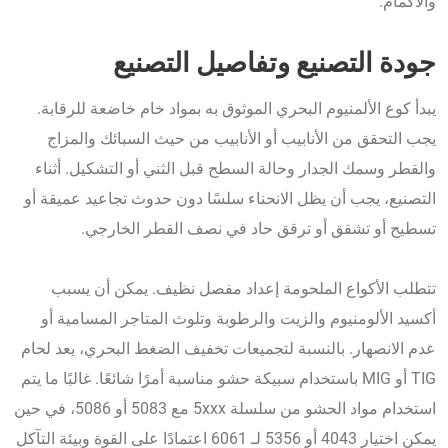
والأكمام.
جودة التصنيع وتفاصيل التصنيع
يبدأ كوع الألمنيوم البحري الموثوق به بمواد خام خاضعة للرقابة.
يجب التحقق من الأنابيب أو الأنابيب من حيث السبائك والمزاج
والقطر وسمك الجدار وحالة السطح قبل الثني أو التشكيل. أثناء
التصنيع، يجب أن يظل الانحناء سلسًا دون حدوث تجاعيد عميقة أو
تسطيح أو تشقق أو ترقق حاد في نصف القطر الخارجي.
تتطلب الأكواع الملحومة إعداد مفصل نظيف. يمكن أن يسبب
أكسيد الألومنيوم والزيت والرطوبة وتلوث المتاجر المسامية أو
عدم الانصهار. بالنسبة لتجميعات تخفيف الضغط البحري، يعد لحام
TIG أو MIG باستخدام سبيكة حشو مناسبة أمرًا شائعًا. غالبًا ما يتم
استخدام مواد الحشو من سلسلة 5xxx مع 5083 أو 5086، في حين
يمكن اختيار 4043 أو 5356 لـ 6061 اعتمادًا على القوة وبيئة التآكل