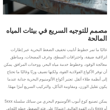
مصمم للتوجيه السريع في بيئات المياه
المالحة
غالبًا ما تمر خطوط أنابيب تخفيف الضغط البحرية عبر إطارات
انزلاقية ضيقة، واختراقات السطح، وغرف المضخات، ومناطق
معالجة الوقود، وخطوط خدمة مياه البحر، ووحدات المرافق. يمكن
أن توفر الأكواع الفولاذية القوة، ولكنها تضيف وزنًا وغالبًا ما تحتاج
إلى أنظمة طلاء أثقل. تعتبر أكواع الألومنيوم البحرية جذابة عندما
يكون تقليل الوزن، ومقاومة التآكل، والتركيب السريع أمرًا مهمًا.
يمكن تصنيع كوع أنبوب الألومنيوم البحري من سبائك سلسلة 5xxx
أو 6xxx ذات القوة العالية، اعتمادًا على فئة الضغط، خطة اللحام،