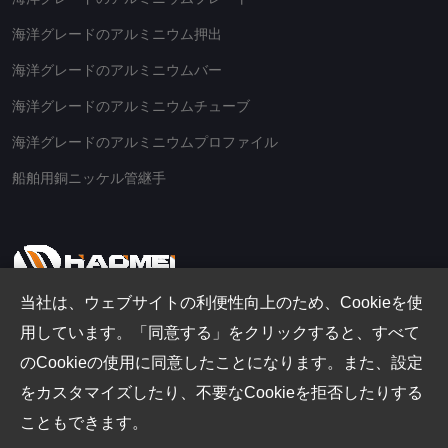
海洋グレードのアルミニウム押出
海洋グレードのアルミニウムバー
海洋グレードのアルミニウムチューブ
海洋グレードのアルミニウムプロファイル
船舶用銅ニッケル管継手
当社は、ウェブサイトの利便性向上のため、Cookieを使
用しています。「同意する」をクリックすると、すべて
Email
のCookieの使用に同意したことになります。また、設定
th@aluminio.cn
をカスタマイズしたり、不要なCookieを拒否したりする
Address
こともできます。
No.14 Waihuan Road、CBD Zhengzhou、中国