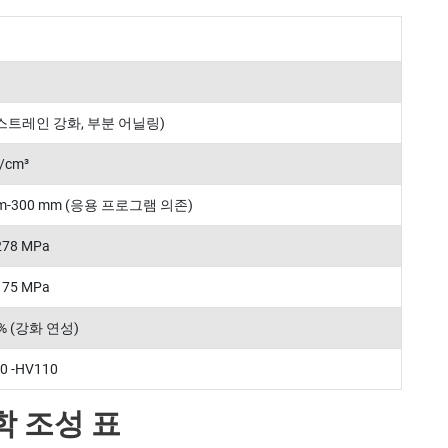
(스트레인 강화, 부분 어닐링)
g/cm³
mm-300 mm (응용 프로그램 의존)
 278 MPa
 175 MPa
2 % (강화 연성)
0 -HV110
학 조성 표