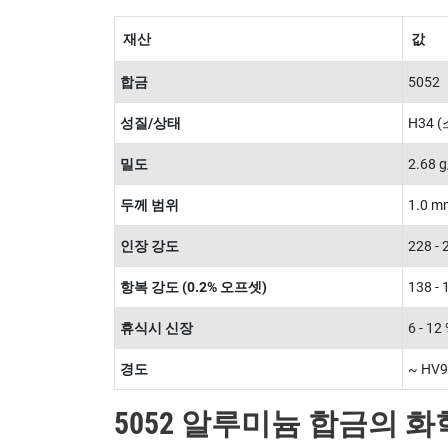
재산
값
합금
5052
성질/상태
H34 
밀도
2.68 
두께 범위
1.0 
인장 강도
228 -
항복 강도 (0.2% 오프셋)
138 -
휴식시 신장
6 - 1
경도
~ HV9
5052 알루미늄 합금의 화