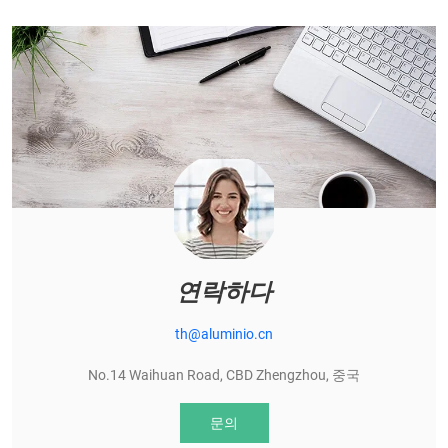
연락하다
th@aluminio.cn
No.14 Waihuan Road, CBD Zhengzhou, 중국
문의