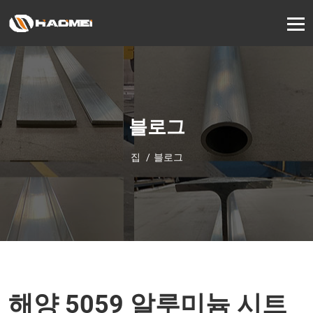
블로그
집
블로그
해양 5059 알루미늄 시트