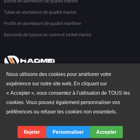
Barres en aluminium de qualité marine
Tubes en aluminium de qualité marine
Profils en aluminium de qualité maritime
Raccords de tuyaux en cuivre et nickel marins
Nous utilisons des cookies pour améliorer votre
expérience sur notre site web. En cliquant sur
Email
« Accepter », vous consentez à l'utilisation de TOUS les
th@aluminio.cn
cookies. Vous pouvez également personnaliser vos
Address
préférences ou refuser les cookies non essentiels.
No.14 Waihuan Road, CBD Zhengzhou, Chine
Rejeter
Personnaliser
Accepter