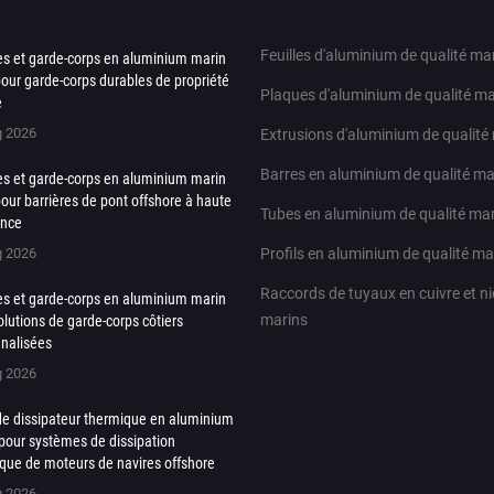
Feuilles d'aluminium de qualité ma
es et garde-corps en aluminium marin
our garde-corps durables de propriété
Plaques d'aluminium de qualité ma
e
g 2026
Extrusions d'aluminium de qualité
Barres en aluminium de qualité ma
es et garde-corps en aluminium marin
our barrières de pont offshore à haute
Tubes en aluminium de qualité ma
ance
g 2026
Profils en aluminium de qualité ma
Raccords de tuyaux en cuivre et ni
es et garde-corps en aluminium marin
marins
olutions de garde-corps côtiers
nalisées
g 2026
 de dissipateur thermique en aluminium
pour systèmes de dissipation
que de moteurs de navires offshore
g 2026