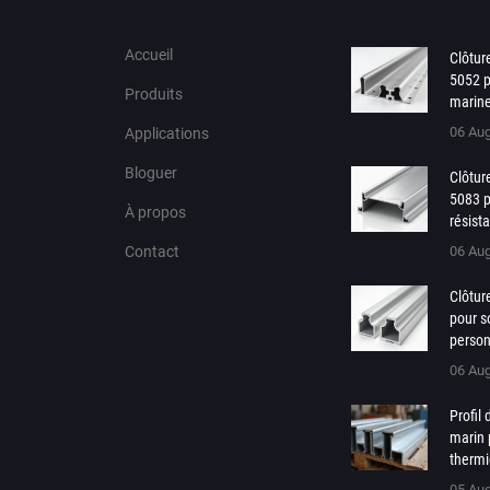
Accueil
Clôtur
5052 p
Produits
marin
06 Au
Applications
Bloguer
Clôtur
5083 p
À propos
résist
Contact
06 Au
Clôtur
pour s
person
06 Au
Profil
marin 
thermi
05 Au