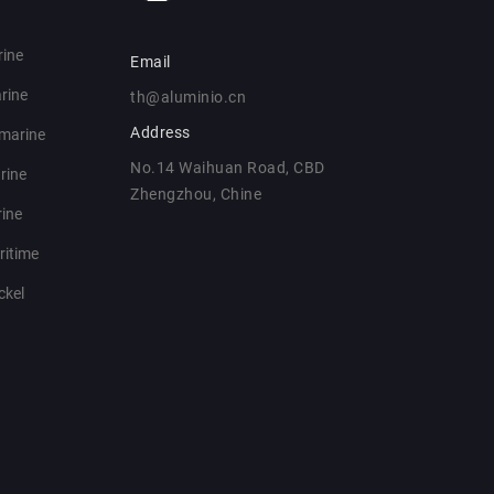
rine
Email
rine
th@aluminio.cn
Address
 marine
No.14 Waihuan Road, CBD
rine
Zhengzhou, Chine
rine
ritime
ckel