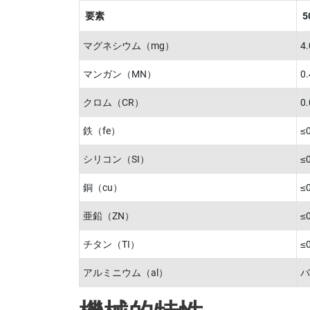
要素
5
マグネシウム（mg）
4.
マンガン（MN）
0.
クロム（CR）
0.
鉄（fe）
≤0
シリコン（SI）
≤0
銅（cu）
≤0
亜鉛（ZN）
≤
チタン（TI）
≤
アルミニウム（al）
バ