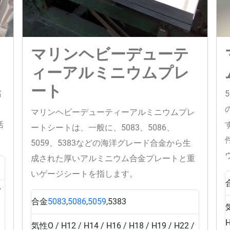
マリンヘビーデューテ
ィーアルミニウムプレ
ート
腐
、
マリンヘビーデューティーアルミニウムプレ
括
ートシートは、一般に、5083、5086、
5059、5383などの海洋グレード合金から生
成された厚いアルミニウム合金プレートと重
いゲージシートを指します。
/
合金
5083
,
5086
,
5059
,5383
H
気性
O / H12 / H14 / H16 / H18 / H19 / H22 /