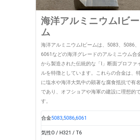
海洋アルミニウムIビー
ム
海洋アルミニウムIビームは、5083、5086、
6061などの海洋グレードのアルミニウム合
から製造された伝統的な「I」断面プロファ
ルを特徴としています。これらの合金は、
に塩水や海洋大気中の顕著な腐食抵抗で有
であり、オフショアや海軍の建設に理想的
す。
合金
5083
,
5086
,
6061
気性
O / H321 / T6