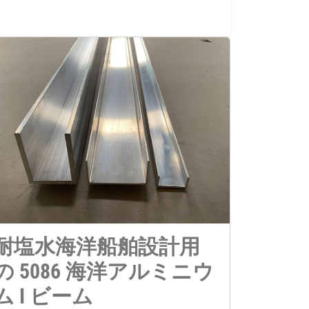
耐塩水海洋船舶設計用
の 5086 海洋アルミニウ
ム I ビーム