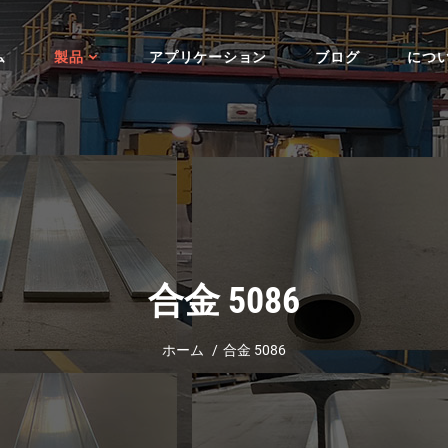
ム
製品
アプリケーション
ブログ
につ
合金 5086
ホーム
合金 5086