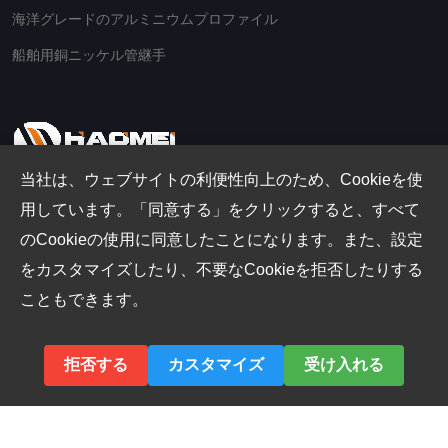
海洋グレードのアルミニウムプロファイル
船舶用銅ニッケル管継手
当社は、ウェブサイトの利便性向上のため、Cookieを使
用しています。「同意する」をクリックすると、すべて
Email
のCookieの使用に同意したことになります。また、設定
th@aluminio.cn
をカスタマイズしたり、不要なCookieを拒否したりする
Address
こともできます。
No.14 Waihuan Road、CBD Zhengzhou、中国
拒否する
カスタマイズ
受け入れる
Copyright © 2026.Haomei Aluminum CO., LTD. All rights reserved.
Sitemap