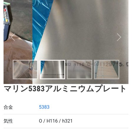
前
次
マリン5383アルミニウムプレート
合金
5383
気性
O / H116 / h321