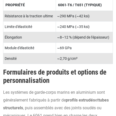
PROPRIÉTÉ
6061-T6 / T651 (TYPIQUE)
Résistance à la traction ultime
~290 MPa (~42 ksi)
Limite d'élasticité
~240 MPa (~35 ksi)
Élongation
~8–12 % (dépend de l'épaisseur)
Module d'élasticité
~69 GPa
Densité
~2,70 g/cm³
Formulaires de produits et options de
personnalisation
Les systèmes de garde-corps marins en aluminium sont
généralement fabriqués à partir de
profils extrudés
et
tubes
structurels
, puis assemblés avec des joints soudés ou
mécaniques. Le 6061 prend bien en charge les deux