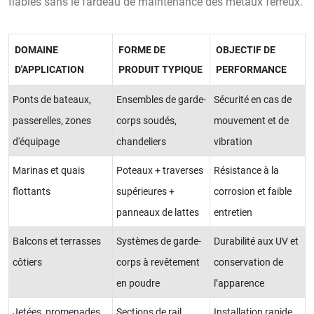
fiables sans le fardeau de maintenance des métaux ferreux.
DOMAINE
FORME DE
OBJECTIF DE
D'APPLICATION
PRODUIT TYPIQUE
PERFORMANCE
Ponts de bateaux,
Ensembles de garde-
Sécurité en cas de
passerelles, zones
corps soudés,
mouvement et de
d'équipage
chandeliers
vibration
Marinas et quais
Poteaux + traverses
Résistance à la
flottants
supérieures +
corrosion et faible
panneaux de lattes
entretien
Balcons et terrasses
Systèmes de garde-
Durabilité aux UV et
côtiers
corps à revêtement
conservation de
en poudre
l’apparence
Jetées, promenades,
Sections de rail
Installation rapide,