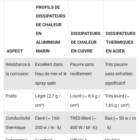
PROFILS DE
DISSIPATEURS
DE CHALEUR
EN
DISSIPATEURS
DISSIPATEURS
ALUMINIUM
DE CHALEUR
THERMIQUES
ASPECT
MARIN
EN CUIVRE
EN ACIER
Résistance à
Excellent dans
Pauvre sans
Très pauvre
la corrosion
l'eau de mer et le
revêtement
sans entretien
spray salin
significatif
Poids
Léger (2,7 g /
Lourd (~ 8,9 g /
Très lourd (~
cm³)
cm³)
7,85 g / cm³)
Conductivité
Élevé (~ 160-
TRÈS élevé (~
Bas (~ 50 w / m
thermique
200 w / m · k)
400 W / M · K)
· k)