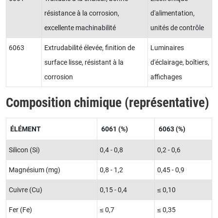
résistance à la corrosion,
d'alimentation,
excellente machinabilité
unités de contrôle
6063
Extrudabilité élevée, finition de
Luminaires
surface lisse, résistant à la
d'éclairage, boîtiers,
corrosion
affichages
Composition chimique (représentative)
ÉLÉMENT
6061 (%)
6063 (%)
Silicon (Si)
0,4 - 0,8
0,2 - 0,6
Magnésium (mg)
0,8 - 1,2
0,45 - 0,9
Cuivre (Cu)
0,15 - 0,4
≤ 0,10
Fer (Fe)
≤ 0,7
≤ 0,35