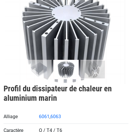
Précédent
Proch
Profil du dissipateur de chaleur en
aluminium marin
Alliage
6061
,
6063
Caractère
O / T4 / T6