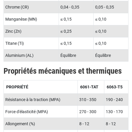
Chrome (CR)
0,04 - 0,35
0,05 - 0,35
Manganèse (MN)
≤ 0,15
≤ 0,10
Zinc (Zn)
≤ 0,25
≤ 0,10
Titane (Ti)
≤ 0,15
≤ 0,10
Aluminium (AL)
Équilibre
Équilibre
Propriétés mécaniques et thermiques
PROPRIÉTÉ
6061-TAT
6063-T5
Résistance à la traction (MPA)
310 - 350
190 - 240
Force d'élasticité (MPA)
270 - 300
130 - 170
Allongement (%)
8 - 12
8 - 12