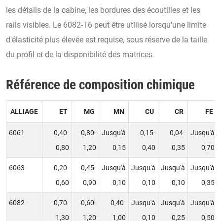
les détails de la cabine, les bordures des écoutilles et les
rails visibles. Le 6082-T6 peut être utilisé lorsqu'une limite
d'élasticité plus élevée est requise, sous réserve de la taille
du profil et de la disponibilité des matrices.
Référence de composition chimique
ALLIAGE
ET
MG
MN
CU
CR
FE
6061
0,40-
0,80-
Jusqu'à
0,15-
0,04-
Jusqu'à
0,80
1,20
0,15
0,40
0,35
0,70
6063
0,20-
0,45-
Jusqu'à
Jusqu'à
Jusqu'à
Jusqu'à
0,60
0,90
0,10
0,10
0,10
0,35
6082
0,70-
0,60-
0,40-
Jusqu'à
Jusqu'à
Jusqu'à
1,30
1,20
1,00
0,10
0,25
0,50