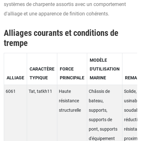
systèmes de charpente assortis avec un comportement
d'alliage et une apparence de finition cohérents.
Alliages courants et conditions de
trempe
MODÈLE
CARACTÈRE
FORCE
D'UTILISATION
ALLIAGE
TYPIQUE
PRINCIPALE
MARINE
REMAR
6061
Tat, tatkh11
Haute
Châssis de
Solide,
résistance
bateau,
usinable
structurelle
supports,
soudabl
supports de
réductio
pont, supports
résistan
d'équipement
proximit