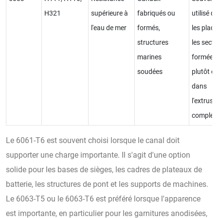
H321
supérieure à
fabriqués ou
utilisé d
l'eau de mer
formés,
les plaqu
structures
les secti
marines
formées
soudées
plutôt q
dans
l'extrusi
complex
Le 6061-T6 est souvent choisi lorsque le canal doit
supporter une charge importante. Il s'agit d'une option
solide pour les bases de sièges, les cadres de plateaux de
batterie, les structures de pont et les supports de machines.
Le 6063-T5 ou le 6063-T6 est préféré lorsque l'apparence
est importante, en particulier pour les garnitures anodisées,