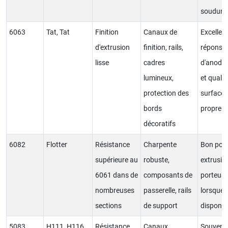
soudure
6063
Tat, Tat
Finition
Canaux de
Excellen
d'extrusion
finition, rails,
réponse
lisse
cadres
d'anodis
lumineux,
et qualit
protection des
surface
bords
propre
décoratifs
6082
Flotter
Résistance
Charpente
Bon pour
supérieure au
robuste,
extrusio
6061 dans de
composants de
porteus
nombreuses
passerelle, rails
lorsque
sections
de support
disponib
5083
H111, H116,
Résistance
Canaux
Souvent