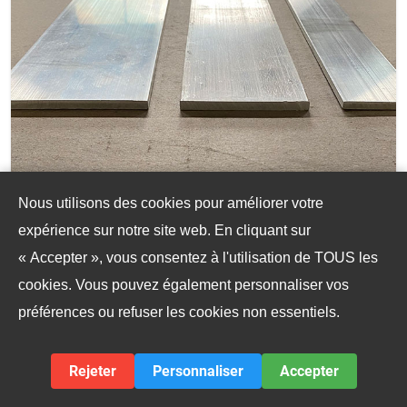
Nous utilisons des cookies pour améliorer votre
expérience sur notre site web. En cliquant sur
6061 T6 Marine Aluminium Flat Bar
« Accepter », vous consentez à l'utilisation de TOUS les
6061 L'aluminium est classé comme un alliage de la
cookies. Vous pouvez également personnaliser vos
série 6xxx thermiqueur, allié principalement avec du
préférences ou refuser les cookies non essentiels.
magnésium et du silicium. La désignation T6
Temper indique que la barre plate a été traitée à la
Rejeter
Personnaliser
Accepter
chaleur et vieillis artificiellement pour obtenir une