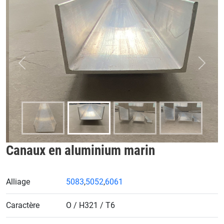
Précédent
Proch
Canaux en aluminium marin
Alliage
5083
,
5052
,
6061
Caractère
O / H321 / T6