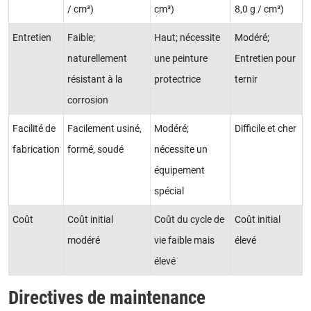
/ cm³)
cm³)
8,0 g / cm³)
Entretien
Faible;
Haut; nécessite
Modéré;
naturellement
une peinture
Entretien pour
résistant à la
protectrice
ternir
corrosion
Facilité de
Facilement usiné,
Modéré;
Difficile et cher
fabrication
formé, soudé
nécessite un
équipement
spécial
Coût
Coût initial
Coût du cycle de
Coût initial
modéré
vie faible mais
élevé
élevé
Directives de maintenance