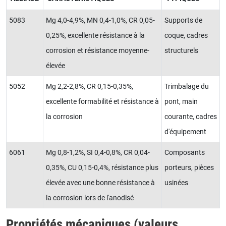
5083
Mg 4,0-4,9%, MN 0,4-1,0%, CR 0,05-
Supports de
0,25%, excellente résistance à la
coque, cadres
corrosion et résistance moyenne-
structurels
élevée
5052
Mg 2,2-2,8%, CR 0,15-0,35%,
Trimbalage du
excellente formabilité et résistance à
pont, main
la corrosion
courante, cadres
d'équipement
6061
Mg 0,8-1,2%, SI 0,4-0,8%, CR 0,04-
Composants
0,35%, CU 0,15-0,4%, résistance plus
porteurs, pièces
élevée avec une bonne résistance à
usinées
la corrosion lors de l'anodisé
Propriétés mécaniques (valeurs