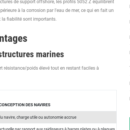
ctures de support offshore, les profils 5052 Z équilibrent
rieure à la corrosion par l'eau de mer, ce qui en fait un
 la fiabilité sont importants.
antages
structures marines
t résistance/poids élevé tout en restant faciles à
CONCEPTION DES NAVIRES
 du navire, charge utile ou autonomie accrue
ructurelle par rapport aux raidisseurs à barres plates ou à plaques