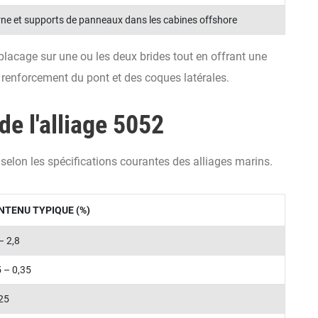
rne et supports de panneaux dans les cabines offshore
placage sur une ou les deux brides tout en offrant une
le renforcement du pont et des coques latérales.
e l'alliage 5052
selon les spécifications courantes des alliages marins.
NTENU TYPIQUE (%)
– 2,8
5 – 0,35
,25