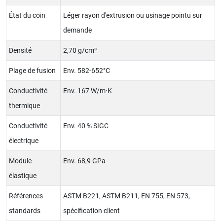
État du coin
Léger rayon d'extrusion ou usinage pointu sur
demande
Densité
2,70 g/cm³
Plage de fusion
Env. 582-652°C
Conductivité
Env. 167 W/m·K
thermique
Conductivité
Env. 40 % SIGC
électrique
Module
Env. 68,9 GPa
élastique
Références
ASTM B221, ASTM B211, EN 755, EN 573,
standards
spécification client