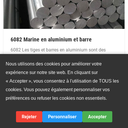
6082 Marine en aluminium et barre
6082 Les tiges et barres en aluminium sont des
produits extrudés ou roulés fabriqués à partir
Nous utilisons des cookies pour améliorer votre
d'alliage d'aluminium 6082 - un alliage d'aluminium-
expérience sur notre site web. En cliquant sur
magnésium-silicium traité thermiquement
« Accepter », vous consentez à l'utilisation de TOUS les
(généralement T6), et une excellente résistance à la
cookies. Vous pouvez également personnaliser vos
corrosion.
préférences ou refuser les cookies non essentiels.
VOIR LES DÉTAILS
Rejeter
Personnaliser
Accepter