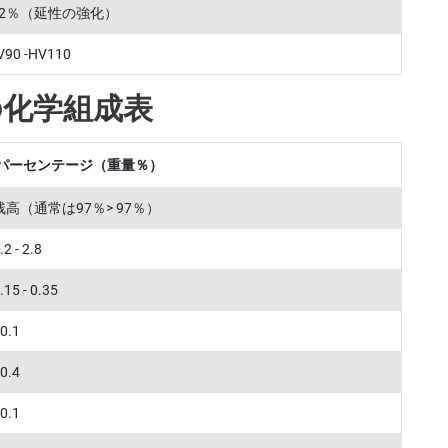
- 12％（延性の強化）
90 -HV110
の化学組成表
パーセンテージ（重量％）
残高（通常は97％> 97％）
.2 - 2.8
.15 - 0.35
0.1
0.4
0.1