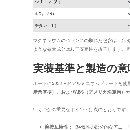
シリコン（SI）
≤
亜鉛（ZN）
≤
チタン（TI）
≤
マグネシウムのバランスの取れた包含は、腐
ような微量成分は粒子安定性を改善します。
実装基準と製造の意
ボートに5052 H34アルミニウムプレートを使
産業基準）、およびABS（アメリカ海運局）
いくつかの重要なポイントは次のとおりです
溶接互換性：
H34気性の部分的なアニー