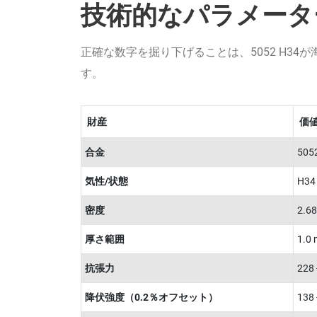
技術的なパラメータ
正確な数字を掘り下げることは、5052 H3
す。
財産
価
合金
505
気性/状態
H3
密度
2.68
厚さ範囲
1.
抗張力
228 
降伏強度（0.2％オフセット）
138 