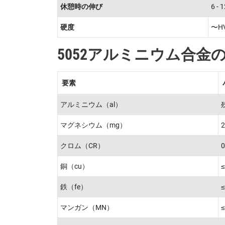
休憩時の伸び
6 
硬度
〜HV
5052アルミニウム合金
要素
アルミニウム（al）
マグネシウム（mg）
2
クロム（CR）
0
銅（cu）
≤
鉄（fe）
≤
マンガン（MN）
≤