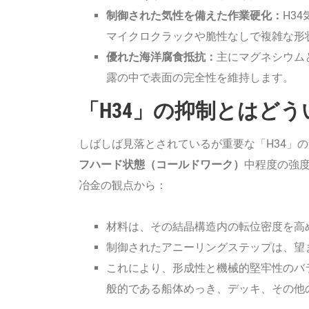
制御された気性を備えた作業硬化：
H3
マイクロクラックや脆性なしで複雑な形
優れた海洋腐食抵抗：
主にマグネシウム
露の中で表面の完全性を維持します。
「H34」の抑制とはど
しばしば見落とされているが重要な「H34」
フハード状態（コールドワーク）
中程度の強
冶金の観点から：
材料は、その結晶構造内の転位密度を高
制御されたアニーリングステップは、望
これにより、形成性と機械的堅牢性のバ
般的である船体めっき、デッキ、その他