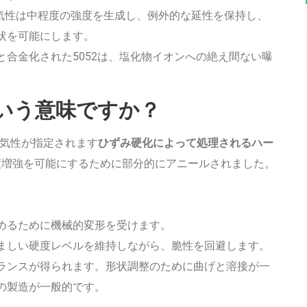
4気性は中程度の強度を生成し、例外的な延性を保持し、
状を可能にします。
と合金化された5052は、塩化物イオンへの絶え間ない曝
ういう意味ですか？
の気性が指定されます
ひずみ硬化によって処理されるハー
度増強を可能にするために部分的にアニールされました。
めるために機械的変形を受けます。
ましい硬度レベルを維持しながら、脆性を回避します。
ランスが得られます。形状調整のために曲げと溶接が一
の製造が一般的です。